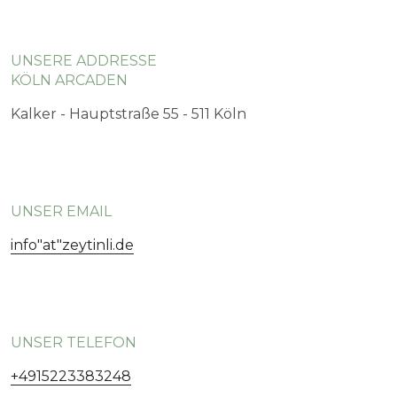
UNSERE ADDRESSE
KÖLN ARCADEN
Kalker - Hauptstraße 55 - 511 Köln
UNSER EMAIL
info"at"zeytinli.de
UNSER TELEFON
+4915223383248
Wir suchen Verstärkung für verschiedene Bereiche